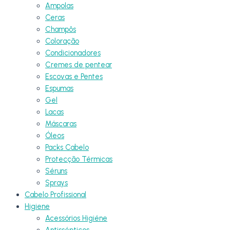
Ampolas
Ceras
Champôs
Coloração
Condicionadores
Cremes de pentear
Escovas e Pentes
Espumas
Gel
Lacas
Máscaras
Óleos
Packs Cabelo
Protecção Térmicas
Séruns
Sprays
Cabelo Profissional
Higiene
Acessórios Higiéne
Antissépticos