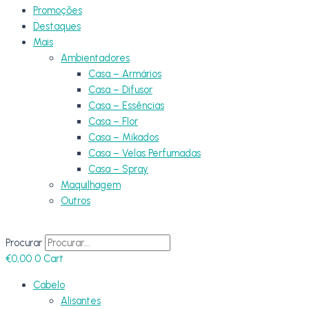
Promoções
Destaques
Mais
Ambientadores
Casa – Armários
Casa – Difusor
Casa – Essências
Casa – Flor
Casa – Mikados
Casa – Velas Perfumadas
Casa – Spray
Maquilhagem
Outros
Procurar
€
0,00
0
Cart
Cabelo
Alisantes