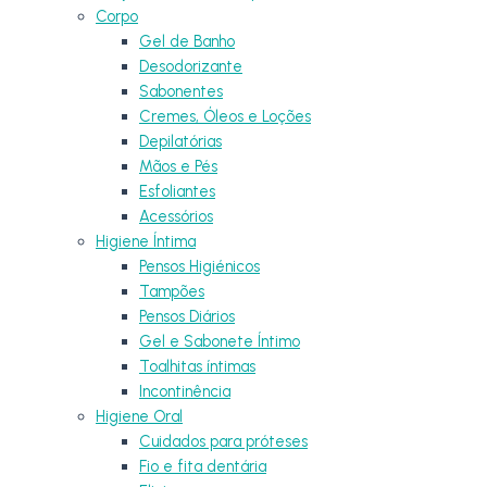
Corpo
Gel de Banho
Desodorizante
Sabonentes
Cremes, Óleos e Loções
Depilatórias
Mãos e Pés
Esfoliantes
Acessórios
Higiene Íntima
Pensos Higiénicos
Tampões
Pensos Diários
Gel e Sabonete Íntimo
Toalhitas íntimas
Incontinência
Higiene Oral
Cuidados para próteses
Fio e fita dentária