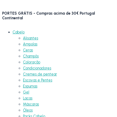
Skip
to
PORTES GRÁTIS - Compras acima de 30€ Portugal
content
Continental
Cabelo
Alisantes
Ampolas
Ceras
Champôs
Coloração
Condicionadores
Cremes de pentear
Escovas e Pentes
Espumas
Gel
Lacas
Máscaras
Óleos
Packs Cabelo