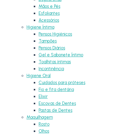
Mãos e Pés
Esfoliantes
Acessórios
Higiene Íntima
Pensos Higiénicos
Tampões
Pensos Diários
Gel e Sabonete Íntimo
Toalhitas íntimas
Incontinência
Higiene Oral
Cuidados para próteses
Fio e fita dentária
Elixir
Escovas de Dentes
Pastas de Dentes
Maquilhagem
Rosto
Olhos