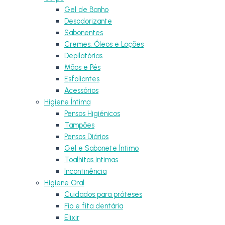
Gel de Banho
Desodorizante
Sabonentes
Cremes, Óleos e Loções
Depilatórias
Mãos e Pés
Esfoliantes
Acessórios
Higiene Íntima
Pensos Higiénicos
Tampões
Pensos Diários
Gel e Sabonete Íntimo
Toalhitas íntimas
Incontinência
Higiene Oral
Cuidados para próteses
Fio e fita dentária
Elixir