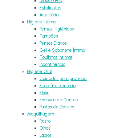
Mãos e Pés
Esfoliantes
Acessórios
Higiene Íntima
Pensos Higiénicos
Tampões
Pensos Diários
Gel e Sabonete Íntimo
Toalhitas íntimas
Incontinência
Higiene Oral
Cuidados para próteses
Fio e fita dentária
Elixir
Escovas de Dentes
Pastas de Dentes
Maquilhagem
Rosto
Olhos
Lábios